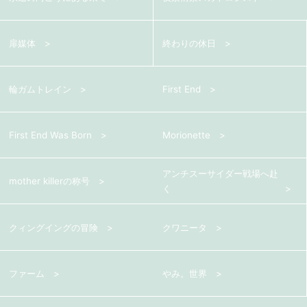
扉媒体
終わりの休日
輪ガムトレイン
First End
First End Was Born
Morionette
アンチスーサイダー戦場へ赴
mother killerの称号
く
クィングイングの冒険
クワニータ
ファーム
やみ。世界