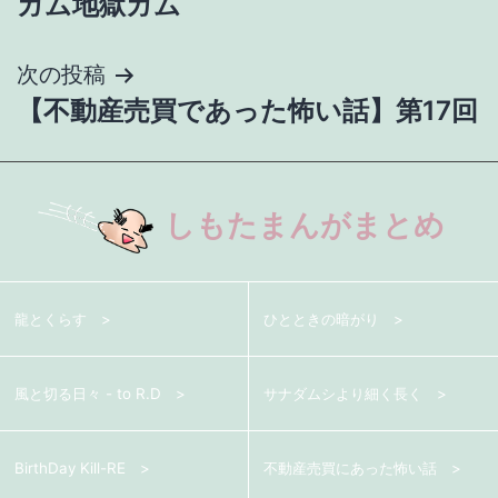
ガム地獄ガム
稿
ナ
次の投稿
【不動産売買であった怖い話】第17回
ビ
ゲ
ー
しもたまんがまとめ
シ
ョ
龍とくらす
ひとときの暗がり
ン
風と切る日々 - to R.D
サナダムシより細く長く
BirthDay Kill-RE
不動産売買にあった怖い話