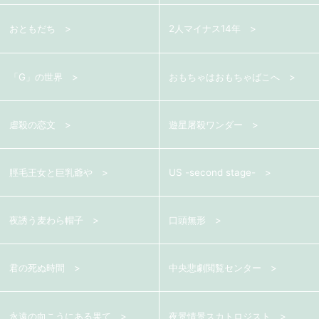
おともだち
2人マイナス14年
「G」の世界
おもちゃはおもちゃばこへ
虐殺の恋文
遊星屠殺ワンダー
脛毛王女と巨乳爺や
US -second stage-
夜誘う麦わら帽子
口頭無形
君の死ぬ時間
中央悲劇閲覧センター
永遠の向こうにある果て
夜景情景スカトロジスト