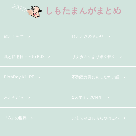
ー
しもたまんがまとめ
シ
ョ
龍とくらす
ひとときの暗がり
ン
風と切る日々 - to R.D
サナダムシより細く長く
BirthDay Kill-RE
不動産売買にあった怖い話
おともだち
2人マイナス14年
「G」の世界
おもちゃはおもちゃばこへ