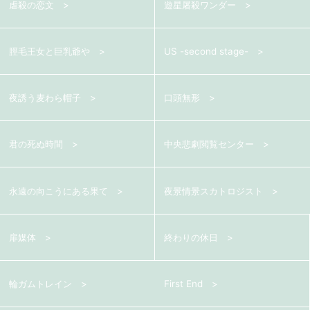
虐殺の恋文
遊星屠殺ワンダー
脛毛王女と巨乳爺や
US -second stage-
夜誘う麦わら帽子
口頭無形
君の死ぬ時間
中央悲劇閲覧センター
永遠の向こうにある果て
夜景情景スカトロジスト
扉媒体
終わりの休日
輪ガムトレイン
First End