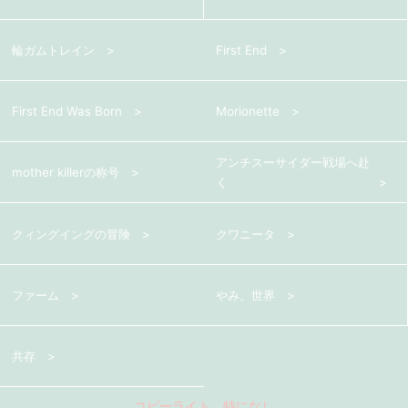
輪ガムトレイン
First End
First End Was Born
Morionette
アンチスーサイダー戦場へ赴
mother killerの称号
く
クィングイングの冒険
クワニータ
ファーム
やみ。世界
共存
コピーライト 特になし