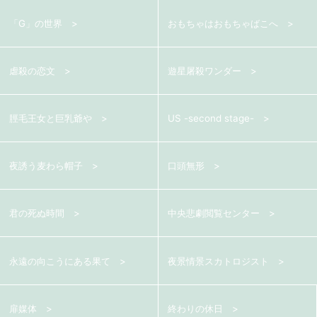
「G」の世界
おもちゃはおもちゃばこへ
虐殺の恋文
遊星屠殺ワンダー
脛毛王女と巨乳爺や
US -second stage-
夜誘う麦わら帽子
口頭無形
君の死ぬ時間
中央悲劇閲覧センター
永遠の向こうにある果て
夜景情景スカトロジスト
扉媒体
終わりの休日