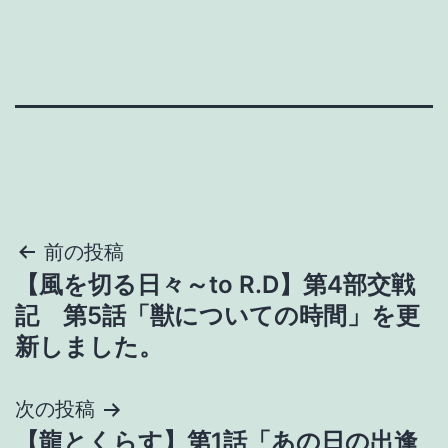
投
前の投稿
【風を切る日々～to R.D】第4部交戦
稿
記 第5話「獣についての時間」を更
ナ
新しました。
ビ
次の投稿
ゲ
【龍とくらす】第1話「あの日の出逢