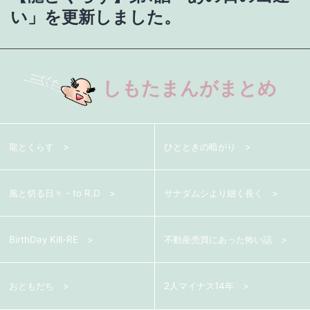
い」を更新しました。
ー
シ
ョ
しもたまんがまとめ
ン
龍とくらす
ひとときの暗がり
風と切る日々 - to R.D
サナダムシより細く長く
BirthDay Kill-RE
不動産売買にあった怖い話
おともだち
2人マイナス14年