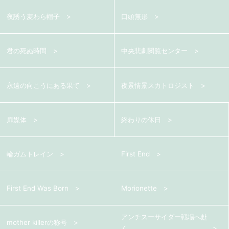
夜誘う麦わら帽子
口頭無形
君の死ぬ時間
中央悲劇閲覧センター
永遠の向こうにある果て
夜景情景スカトロジスト
扉媒体
終わりの休日
輪ガムトレイン
First End
First End Was Born
Morionette
アンチスーサイダー戦場へ赴
mother killerの称号
く