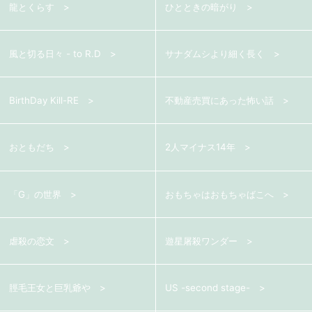
龍とくらす
ひとときの暗がり
ン
風と切る日々 - to R.D
サナダムシより細く長く
BirthDay Kill-RE
不動産売買にあった怖い話
おともだち
2人マイナス14年
「G」の世界
おもちゃはおもちゃばこへ
虐殺の恋文
遊星屠殺ワンダー
脛毛王女と巨乳爺や
US -second stage-