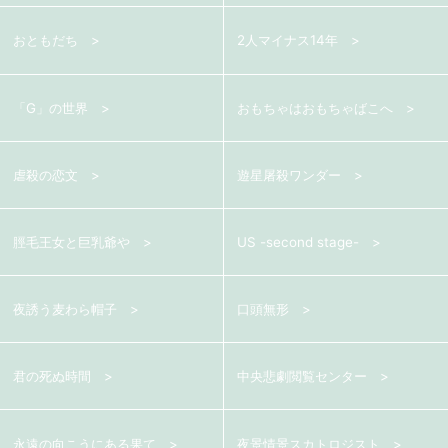
おともだち
2人マイナス14年
「G」の世界
おもちゃはおもちゃばこへ
虐殺の恋文
遊星屠殺ワンダー
脛毛王女と巨乳爺や
US -second stage-
夜誘う麦わら帽子
口頭無形
君の死ぬ時間
中央悲劇閲覧センター
永遠の向こうにある果て
夜景情景スカトロジスト