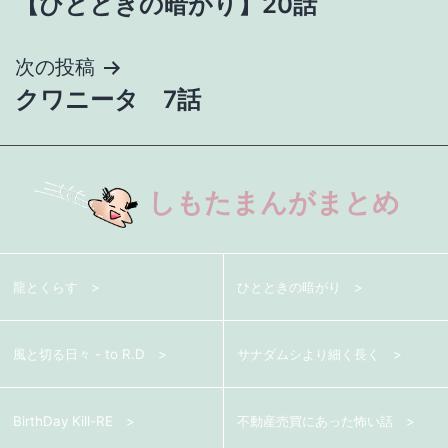
【ひとときの暗がり】20話
稿
ナ
次の投稿
クワニータ 7話
ビ
ゲ
ー
しもたまんがまとめ
シ
ョ
龍とくらす
ひとときの暗がり
ン
風と切る日々 - to R.D
サナダムシより細く長く
BirthDay Kill-RE
不動産売買にあった怖い話