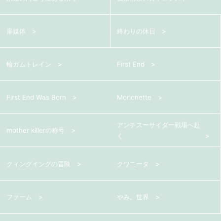
扉媒体
終わりの休日
輪ガムトレイン
First End
First End Was Born
Morionette
アンチスーサイダー戦場へ赴
mother killerの称号
く
クィングイングの冒険
クワニータ
ファーム
やみ。世界