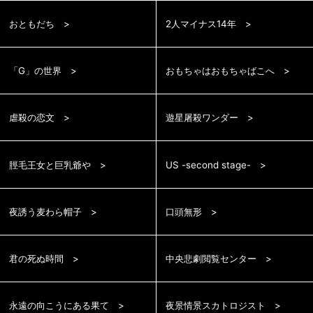
おともだち
2人マイナス14年
「G」の世界
おもちゃはおもちゃばこへ
虐殺の恋文
遊星屠殺ワンダー
脛毛王女と巨乳爺や
US -second stage-
夜誘う麦わら帽子
口頭無形
君の死ぬ時間
中央悲劇閲覧センター
永遠の向こうにある果て
夜景情景スカトロジスト