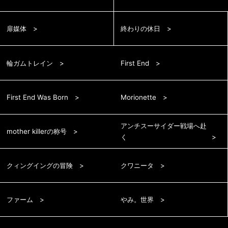
扉媒体
終わりの休日
輪ガムトレイン
First End
First End Was Born
Morionette
アンチスーサイダー戦場へ赴
mother killerの称号
く
クィングイングの冒険
クワニータ
ファーム
やみ。世界