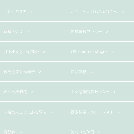
「G」の世界
おもちゃはおもちゃばこへ
虐殺の恋文
遊星屠殺ワンダー
脛毛王女と巨乳爺や
US -second stage-
夜誘う麦わら帽子
口頭無形
君の死ぬ時間
中央悲劇閲覧センター
永遠の向こうにある果て
夜景情景スカトロジスト
扉媒体
終わりの休日