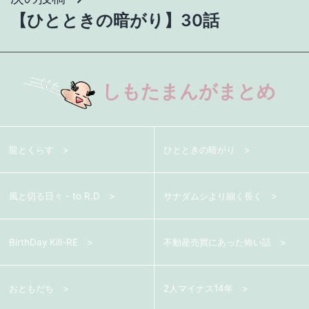
【ひとときの暗がり】30話
ビ
ゲ
ー
しもたまんがまとめ
シ
ョ
龍とくらす
ひとときの暗がり
ン
風と切る日々 - to R.D
サナダムシより細く長く
BirthDay Kill-RE
不動産売買にあった怖い話
おともだち
2人マイナス14年