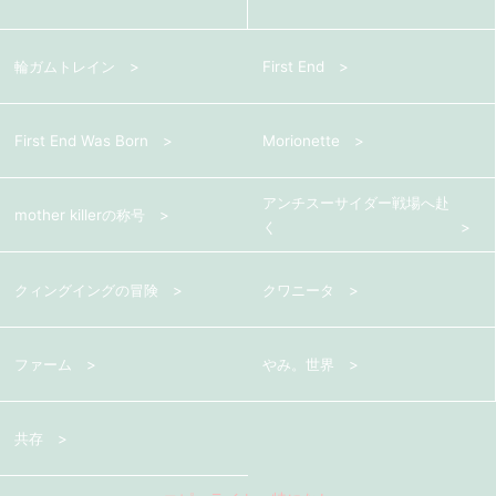
輪ガムトレイン
First End
First End Was Born
Morionette
アンチスーサイダー戦場へ赴
mother killerの称号
く
クィングイングの冒険
クワニータ
ファーム
やみ。世界
共存