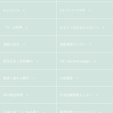
おともだち
2人マイナス14年
「G」の世界
おもちゃはおもちゃばこへ
虐殺の恋文
遊星屠殺ワンダー
脛毛王女と巨乳爺や
US -second stage-
夜誘う麦わら帽子
口頭無形
君の死ぬ時間
中央悲劇閲覧センター
永遠の向こうにある果て
夜景情景スカトロジスト