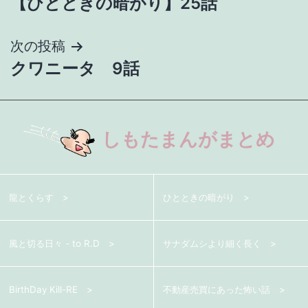
【ひとときの暗がり】25話
稿
ナ
次の投稿
クワニータ 9話
ビ
ゲ
ー
しもたまんがまとめ
シ
ョ
龍とくらす
ひとときの暗がり
ン
風と切る日々 - to R.D
サナダムシより細く長く
BirthDay Kill-RE
不動産売買にあった怖い話