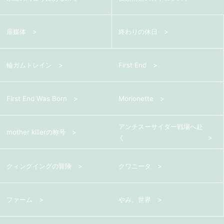
扉媒体
終わりの休日
輪ガムトレイン
First End
First End Was Born
Morionette
アンチスーサイダー戦場へ赴
mother killerの称号
く
クィングイングの冒険
クワニータ
ファーム
やみ。世界