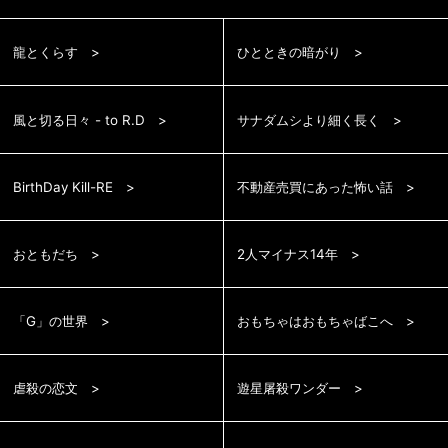
龍とくらす
ひとときの暗がり
風と切る日々 - to R.D
サナダムシより細く長く
BirthDay Kill-RE
不動産売買にあった怖い話
おともだち
2人マイナス14年
「G」の世界
おもちゃはおもちゃばこへ
虐殺の恋文
遊星屠殺ワンダー