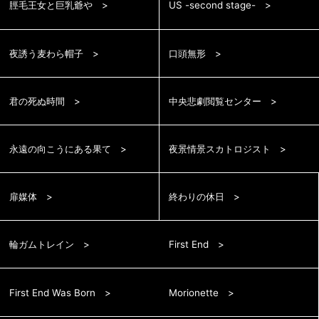
脛毛王女と巨乳爺や
US -second stage-
夜誘う麦わら帽子
口頭無形
君の死ぬ時間
中央悲劇閲覧センター
永遠の向こうにある果て
夜景情景スカトロジスト
扉媒体
終わりの休日
輪ガムトレイン
First End
First End Was Born
Morionette