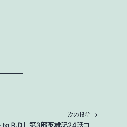
次の投稿
o R.D】第3部英雄記24話コ