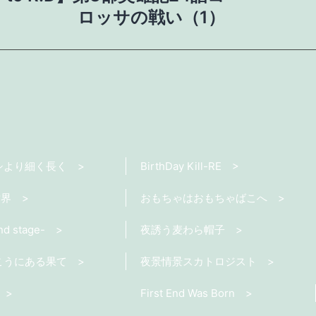
ロッサの戦い（1）
シより細く長く
BirthDay Kill-RE
世界
おもちゃはおもちゃばこへ
nd stage-
夜誘う麦わら帽子
こうにある果て
夜景情景スカトロジスト
First End Was Born