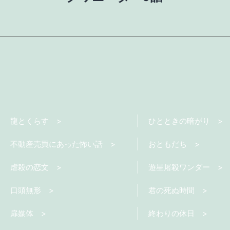
稿
ナ
ビ
ゲ
龍とくらす
ひとときの暗がり
ー
不動産売買にあった怖い話
おともだち
シ
虐殺の恋文
遊星屠殺ワンダー
口頭無形
君の死ぬ時間
ョ
扉媒体
終わりの休日