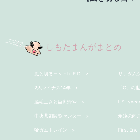
しもたまんがまとめ
風と切る日々 - to R.D
サナダム
2人マイナス14年
「G」の
脛毛王女と巨乳爺や
US -seco
中央悲劇閲覧センター
永遠の向
輪ガムトレイン
First End