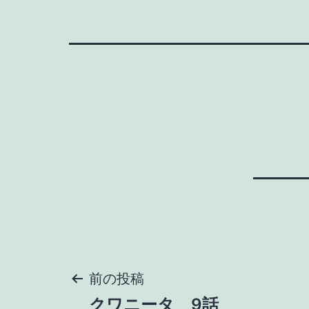
投
前の投稿
クワニータ 9話