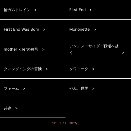
輪ガムトレイン
First End
First End Was Born
Morionette
アンチスーサイダー戦場へ赴
mother killerの称号
く
クィングイングの冒険
クワニータ
ファーム
やみ。世界
共存
コピーライト 特になし