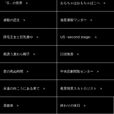
「G」の世界
おもちゃはおもちゃばこへ
虐殺の恋文
遊星屠殺ワンダー
脛毛王女と巨乳爺や
US -second stage-
夜誘う麦わら帽子
口頭無形
君の死ぬ時間
中央悲劇閲覧センター
永遠の向こうにある果て
夜景情景スカトロジスト
扉媒体
終わりの休日